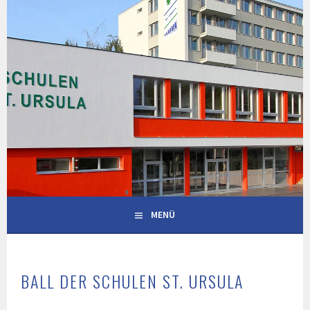
Springe
zum
Inhalt
MENÜ
BALL DER SCHULEN ST. URSULA