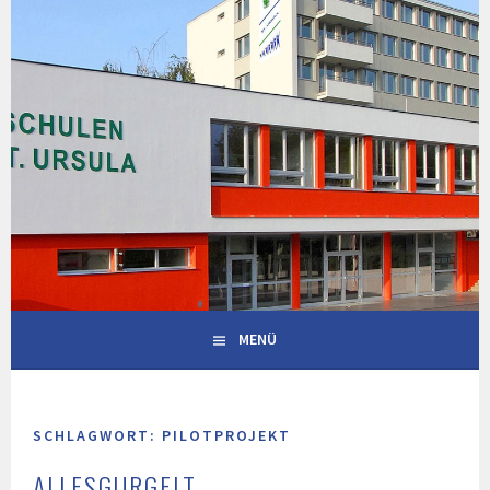
Springe
zum
Inhalt
MENÜ
SCHLAGWORT:
PILOTPROJEKT
ALLESGURGELT